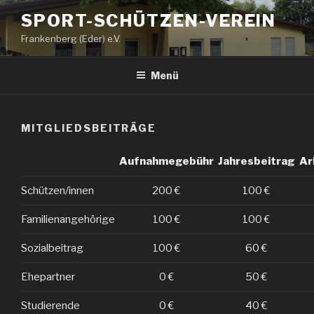
Zum
SPORT-SCHÜTZEN-VEREIN
Inhalt
Frankenberg (Eder) e.V.
springen
Menü
MITGLIEDSBEITRÄGE
Aufnahmegebühr
Jahresbeitrag
Ar
Schützen/innen
200 €
100 €
Familienangehörige
100 €
100 €
Sozialbeitrag
100 €
60 €
Ehepartner
0 €
50 €
Studierende
0 €
40 €