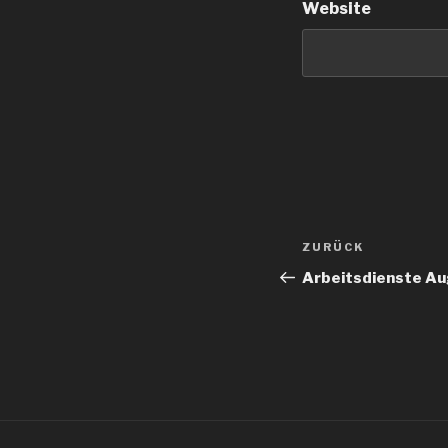
Website
Beitragsnav
Vorheriger
ZURÜCK
Beitrag
Arbeitsdienste A