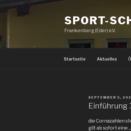
Zum
Inhalt
SPORT-SC
springen
Frankenberg (Eder) e.V.
Startseite
Aktuelles
Ö
VERÖFFENTLICHT
SEPTEMBER 5, 20
AM
Einführung
die Cornazahlen st
gilt ab sofort eine