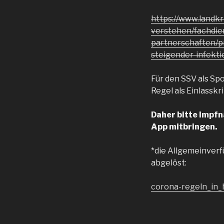
https://www.landk
verstehen/fachdien
partnerschaften/p
steigender-infekti
Für den SSV als Sp
Regel als Einlassk
Daher bitte Impfn
App mitbringen.
*die Allgemeinverf
abgelöst:
corona-regeln_in_