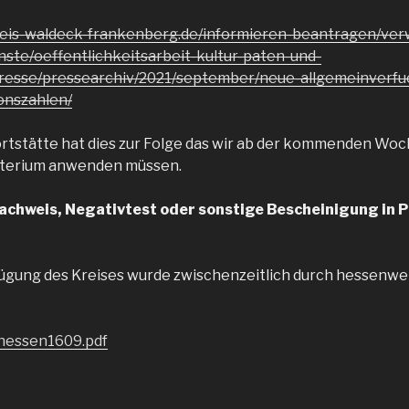
reis-waldeck-frankenberg.de/informieren-beantragen/ver
ste/oeffentlichkeitsarbeit-kultur-paten-und-
resse/pressearchiv/2021/september/neue-allgemeinverfu
onszahlen/
ortstätte hat dies zur Folge das wir ab der kommenden Woc
riterium anwenden müssen.
achweis, Negativtest oder sonstige Bescheinigung in 
ügung des Kreises wurde zwischenzeitlich durch hessenwe
hessen1609.pdf