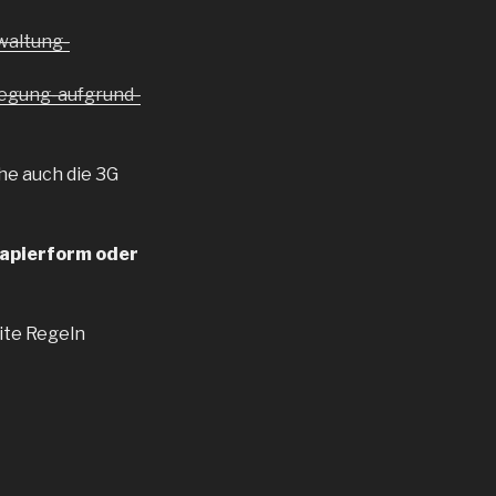
waltung-
egung-aufgrund-
he auch die 3G
Papierform oder
ite Regeln