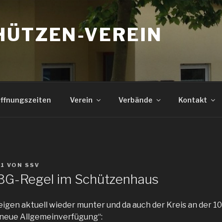
HÜTZEN-VEREIN
ffnungszeiten
Verein
Verbände
Kontakt
21
VON
SSV
 3G-Regel im Schützenhaus
eigen aktuell wieder munter und da auch der Kreis an der 10
 „neue Allgemeinverfügung“: