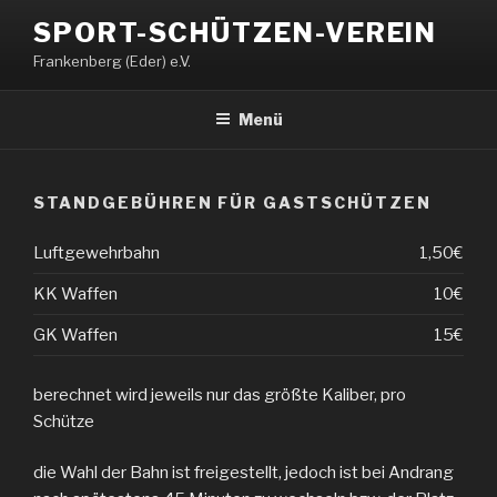
Zum
SPORT-SCHÜTZEN-VEREIN
Inhalt
Frankenberg (Eder) e.V.
springen
Menü
STANDGEBÜHREN FÜR GASTSCHÜTZEN
Luftgewehrbahn
1,50€
KK Waffen
10€
GK Waffen
15€
berechnet wird jeweils nur das größte Kaliber, pro
Schütze
die Wahl der Bahn ist freigestellt, jedoch ist bei Andrang