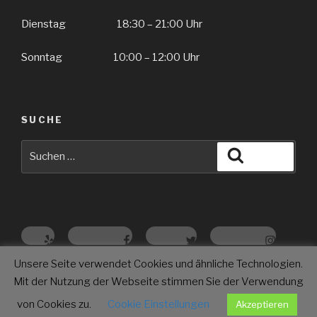
Dienstag 18:30 – 21:00 Uhr
Sonntag 10:00 – 12:00 Uhr
SUCHE
Suche
Suchen
nach:
Yelp
Facebook
Twitter
Instagram
E-Mail
Unsere Seite verwendet Cookies und ähnliche Technologien.
Mit der Nutzung der Webseite stimmen Sie der Verwendung
Datenschutz
Stolz präsentiert von WordPress
von Cookies zu.
Cookie Einstellungen
Akzeptieren