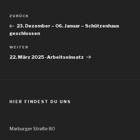
Beitragsnavigation
Vorheriger
ZURÜCK
Beitrag
23. Dezember – 06. Januar – Schützenhaus
geschlossen
Nächster
WEITER
Beitrag
22. März 2025 -Arbeitseinsatz
HIER FINDEST DU UNS
Marburger Straße 80