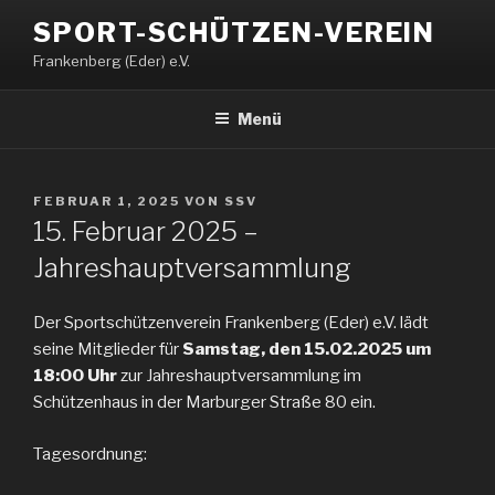
Zum
SPORT-SCHÜTZEN-VEREIN
Inhalt
Frankenberg (Eder) e.V.
springen
Menü
VERÖFFENTLICHT
FEBRUAR 1, 2025
VON
SSV
AM
15. Februar 2025 –
Jahreshauptversammlung
Der Sportschützenverein Frankenberg (Eder) e.V. lädt
seine Mitglieder für
Samstag, den 15.02.2025 um
18:00 Uhr
zur Jahreshauptversammlung im
Schützenhaus in der Marburger Straße 80 ein.
Tagesordnung: