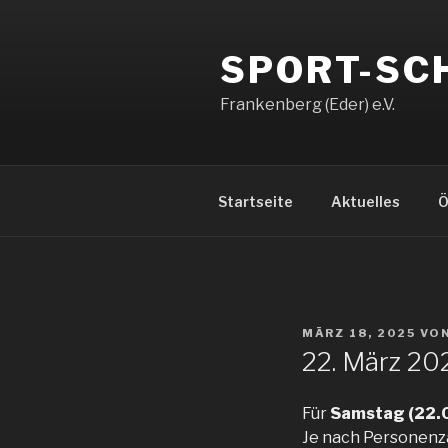
Zum
Inhalt
SPORT-SC
springen
Frankenberg (Eder) e.V.
Startseite
Aktuelles
Ö
VERÖFFENTLICHT
MÄRZ 18, 2025
VO
AM
22. März 20
Für
Samstag (22.0
Je nach Personenz