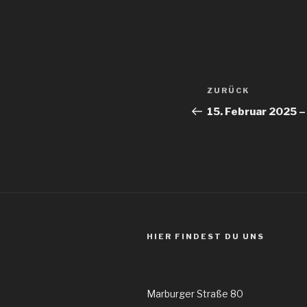
Beitragsnav
Vorheriger
ZURÜCK
Beitrag
15. Februar 2025 
HIER FINDEST DU UNS
Marburger Straße 80